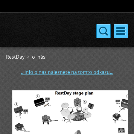
RestDay
>
o nás
...info o nás naleznete na tomto odkazu
...