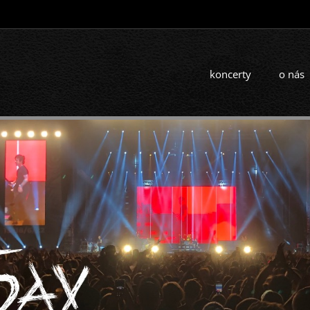
koncerty
o nás